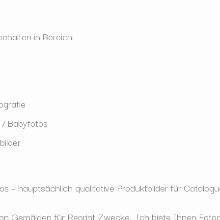
ehalten in Bereich:
grafie
 / Babyfotos
bilder
os – haupts
ächlich qualitative Produktbilder für Catalog
 von Gem
älden für Reprint Zwecke. Ich biete Ihnen Fotog