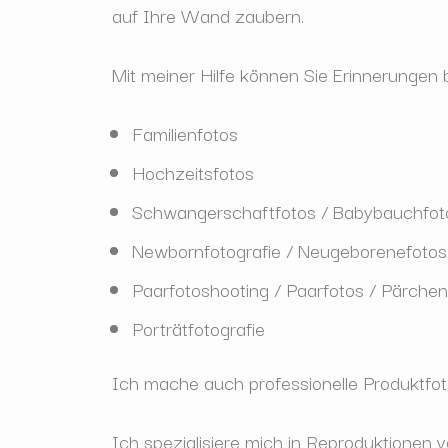
auf Ihre Wand zaubern.
Mit meiner Hilfe k
önnen Sie Erinnerungen b
Familienfotos
Hochzeitsfotos
Schwangerschaftfotos / Babybauchfoto
Newbornfotografie / Neugeborenefotos
Paarfotoshooting / Paarfotos / P
ärchen
Portr
ätfotografie
Ich mache auch professionelle Produktfot
Ich spezialisiere mich in Reproduktionen