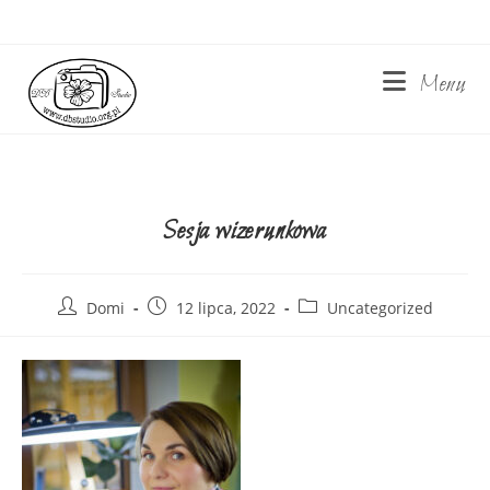
Skip
to
content
Menu
Sesja wizerunkowa
Post
Post
Post
Domi
12 lipca, 2022
Uncategorized
author:
published:
category: