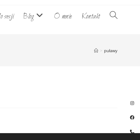
o sesji
Blog
O mnie
Kontakt
Toggle
website
>
puławy
search