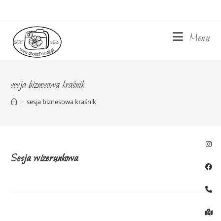
Skip
to
content
Menu
sesja biznesowa kraśnik
>
sesja biznesowa kraśnik
Sesja wizerunkowa