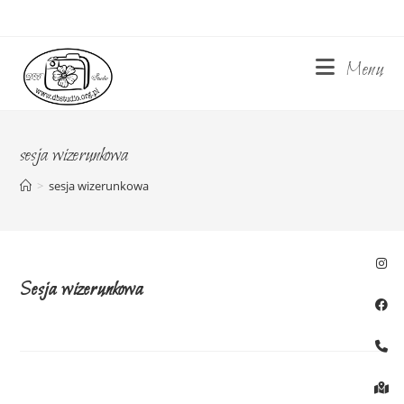
Skip
to
content
Menu
sesja wizerunkowa
>
sesja wizerunkowa
Sesja wizerunkowa