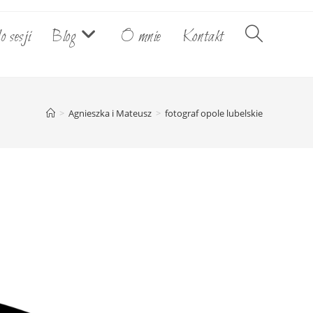
o sesji
Blog
O mnie
Kontakt
Toggle
website
>
Agnieszka i Mateusz
>
fotograf opole lubelskie
search