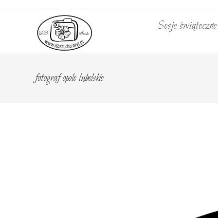
Skip
to
Sesje świąteczn
content
fotograf opole lubelskie