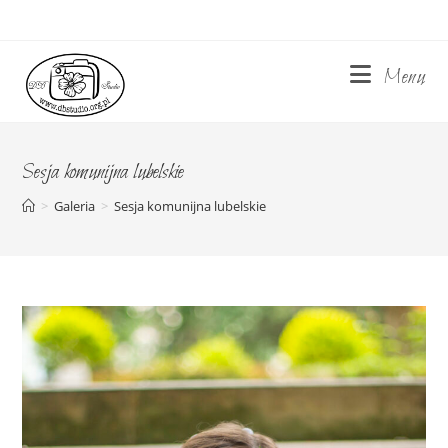
Skip
to
content
Menu
Sesja komunijna lubelskie
>
Galeria
>
Sesja komunijna lubelskie