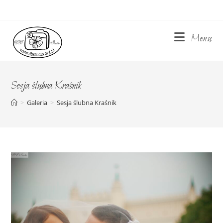
Skip
to
content
Menu
Sesja ślubna Kraśnik
>
Galeria
>
Sesja ślubna Kraśnik