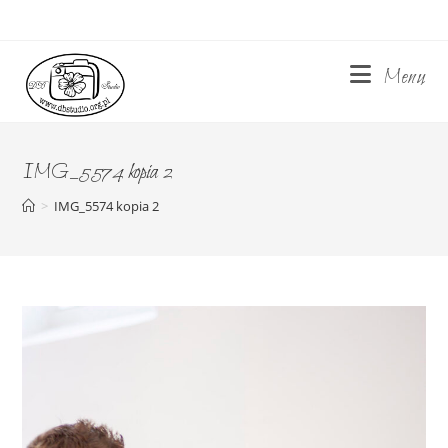
Skip
to
content
Menu
IMG_5574 kopia 2
>
IMG_5574 kopia 2