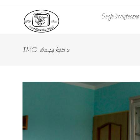
Skip
to
Sesje świąteczn
content
IMG_6244 kopia 2