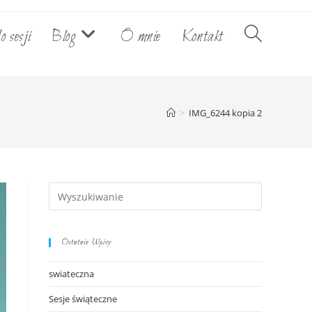
o sesji
Blog
O mnie
Kontakt
Toggle
website
>
IMG_6244 kopia 2
search
Ostatnie Wpisy
swiateczna
Sesje świąteczne