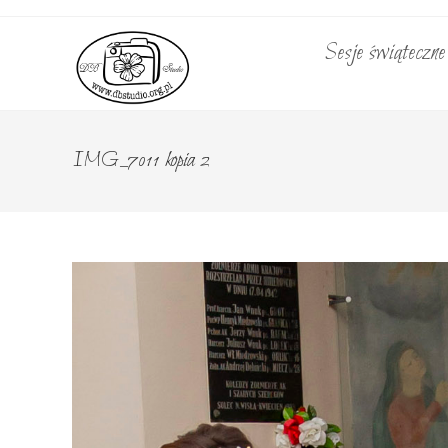
Skip
to
Sesje świąteczn
content
IMG_7011 kopia 2