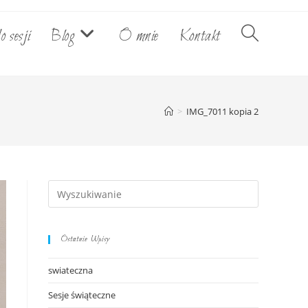
o sesji
Blog
O mnie
Kontakt
Toggle
website
>
IMG_7011 kopia 2
search
Ostatnie Wpisy
swiateczna
Sesje świąteczne