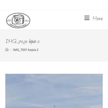
Skip
to
content
Menu
IMG_7031 kopia 2
>
IMG_7031 kopia 2