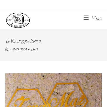
Skip
to
content
Menu
IMG_7354 kopia 2
>
IMG_7354 kopia 2