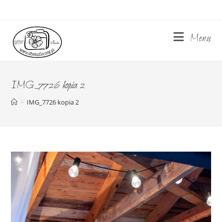
Skip
to
content
Menu
IMG_7726 kopia 2
>
IMG_7726 kopia 2