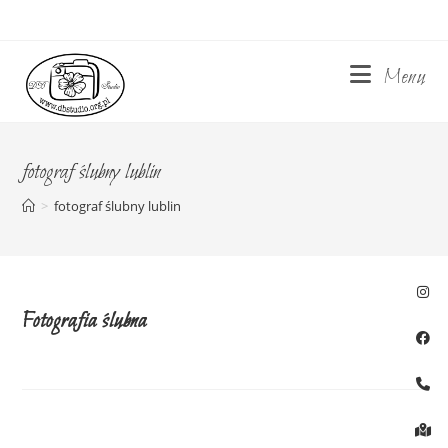
Skip
to
content
Menu
fotograf ślubny lublin
>
fotograf ślubny lublin
Fotografia ślubna