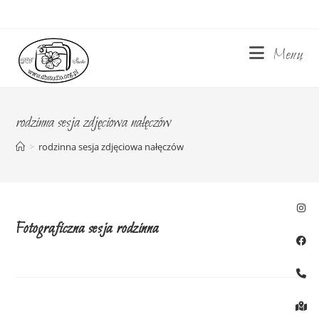
Skip
to
content
Menu
rodzinna sesja zdjęciowa nałęczów
>
rodzinna sesja zdjęciowa nałęczów
Fotograficzna sesja rodzinna