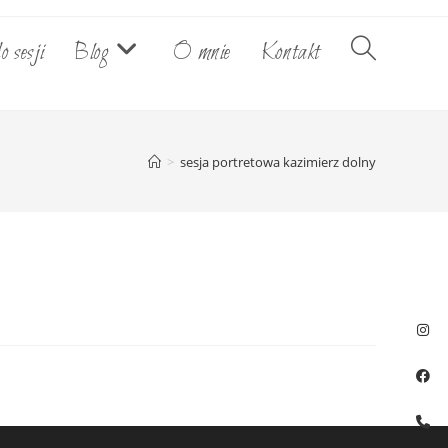
o sesji
Blog
O mnie
Kontakt
Toggle
website
>
sesja portretowa kazimierz dolny
search