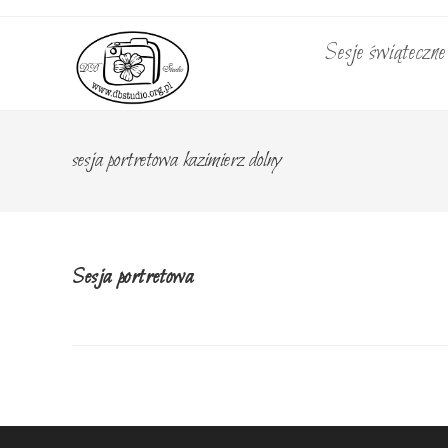
Skip
to
Sesje świąteczn
content
sesja portretowa kazimierz dolny
Sesja portretowa