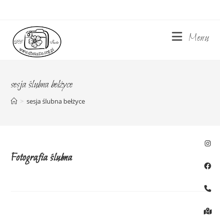
Skip
to
content
Menu
sesja ślubna bełżyce
>
sesja ślubna bełżyce
Fotografia ślubna